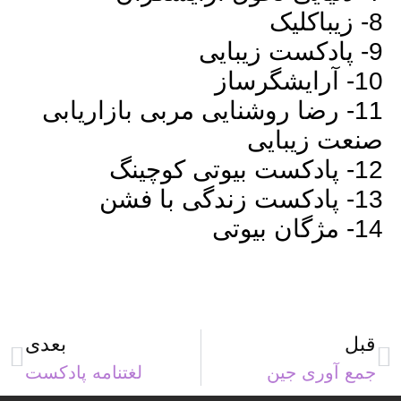
8- زیباکلیک
9- پادکست زیبایی
10- آرایشگرساز
11- رضا روشنایی مربی بازاریابی
صنعت زیبایی
12- پادکست بیوتی کوچینگ
13- پادکست زندگی با فشن
14- مژگان بیوتی
قبل
بعدی
جمع آوری جین
لغتنامه پادکست