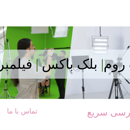
روم
|
بلک باکس
|
فیلمبر
رسی سریع
تماس با ما
09121024808
ه