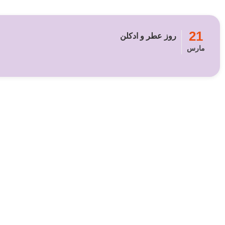
21
روز عطر و ادکلن
مارس
برا