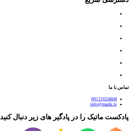
خانه
اپیزود ها
بلاگ
تبلیغات
همکاری با ما
درباره ما
تماس با ما
09121024808
info@matik.tv
پادکست ماتیک را در پادگیر های زیر دنبال کنید: