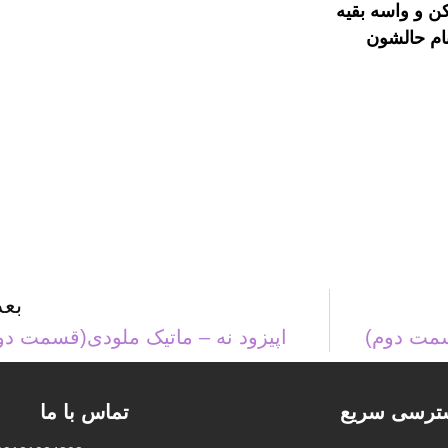
کن و واسه بقیه
ام حالشون
بع
سمت دوم)
اپیزود نه – ماتیک ملودی(قسمت دو
ترسی سریع
تماس با ما