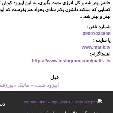
حالتم بهتر شه و کل انرژی مثبت بگیری، به این اپیزود کوش 
کسایی که ممکنه دلشون یکم شادی بخواد هم بفرست که اون
بهتر و بهتر شه…
شماره تلفن:
09001024808
یا سایت :
www.matik.tv
اینستاگرام:
https://www.instagram.com/matik_tv
قبل
اپیزود هفت – ماتیک دیور(ق
دس